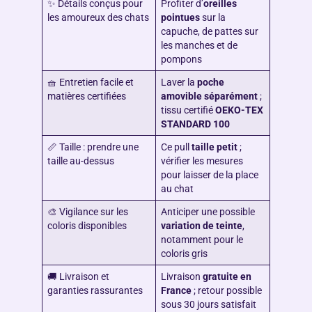
✨ Détails conçus pour
Profiter d’
oreilles
les amoureux des chats
pointues
sur la
capuche, de pattes sur
les manches et de
pompons
🧺 Entretien facile et
Laver la
poche
matières certifiées
amovible séparément
;
tissu certifié
OEKO-TEX
STANDARD 100
📏 Taille : prendre une
Ce pull
taille petit
;
taille au-dessus
vérifier les mesures
pour laisser de la place
au chat
🎨 Vigilance sur les
Anticiper une possible
coloris disponibles
variation de teinte
,
notamment pour le
coloris gris
🚚 Livraison et
Livraison
gratuite en
garanties rassurantes
France
; retour possible
sous 30 jours satisfait