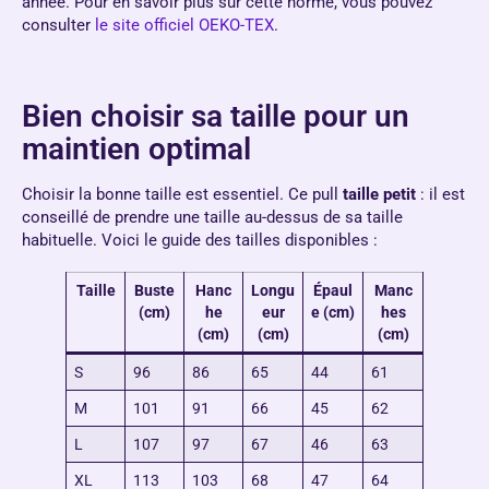
année. Pour en savoir plus sur cette norme, vous pouvez
consulter
le site officiel OEKO-TEX
.
Bien choisir sa taille pour un
maintien optimal
Choisir la bonne taille est essentiel. Ce pull
taille petit
: il est
conseillé de prendre une taille au-dessus de sa taille
habituelle. Voici le guide des tailles disponibles :
Taille
Buste
Hanc
Longu
Épaul
Manc
(cm)
he
eur
e (cm)
hes
(cm)
(cm)
(cm)
S
96
86
65
44
61
M
101
91
66
45
62
L
107
97
67
46
63
XL
113
103
68
47
64